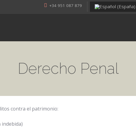
+34 951 087 879
Derecho Penal
itos contra el patrimonio:
 indebida)